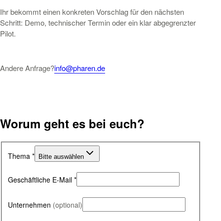
Ihr bekommt einen konkreten Vorschlag für den nächsten
Schritt: Demo, technischer Termin oder ein klar abgegrenzter
Pilot.
Andere Anfrage?
info@pharen.de
Worum geht es bei euch?
Website
Thema
*
Bitte auswählen
Geschäftliche E-Mail
*
Unternehmen
(
optional
)