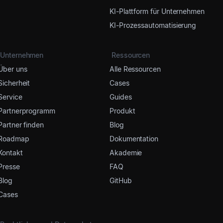
KI-Plattform für Unternehmen
KI-Prozessautomatisierung
Unternehmen
Ressourcen
Über uns
Alle Ressourcen
Sicherheit
Cases
Service
Guides
Partnerprogramm
Produkt
Partner finden
Blog
Roadmap
Dokumentation
Kontakt
Akademie
Presse
FAQ
Blog
GitHub
Cases