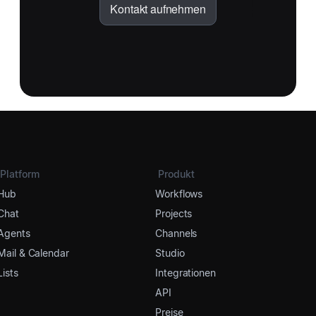
Kontakt aufnehmen
Platform
Produkt
Hub
Workflows
Chat
Projects
Agents
Channels
Mail & Calendar
Studio
Lists
Integrationen
API
Preise