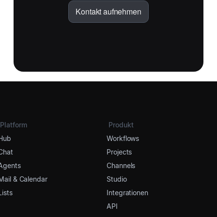
Kontakt aufnehmen
Platform
Produkt
Hub
Workflows
Chat
Projects
Agents
Channels
Mail & Calendar
Studio
Lists
Integrationen
API