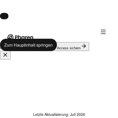
Launch · 10. August
Pharen Hub startet am 10. August.
Zum Hauptinhalt springen
624
auf der Warteliste
Early Access sichern
Letzte Aktualisierung
:
Juli 2026