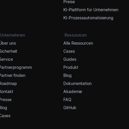
Preise
KI-Plattform für Unternehmen
KI-Prozessautomatisierung
Unternehmen
Ressourcen
Über uns
Alle Ressourcen
Sicherheit
Cases
Service
Guides
Partnerprogramm
Produkt
Partner finden
Blog
Roadmap
Dokumentation
Kontakt
Akademie
Presse
FAQ
Blog
GitHub
Cases