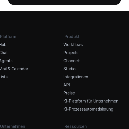
Platform
Produkt
Hub
Workflows
Chat
Projects
Agents
Channels
Mail & Calendar
Studio
Lists
Integrationen
API
Preise
KI-Plattform für Unternehmen
KI-Prozessautomatisierung
Unternehmen
Ressourcen