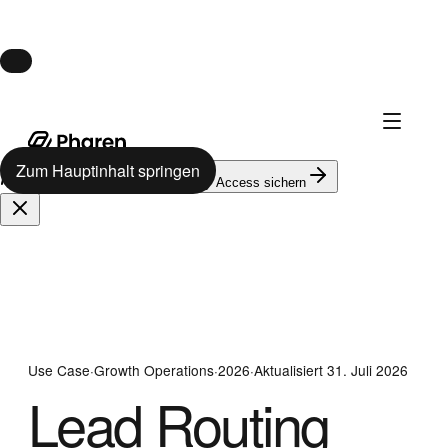
Launch · 10. August
Pharen Hub startet am 10. August.
Zum Hauptinhalt springen
624
auf der Warteliste
Early Access sichern
Use Case
·
Growth Operations
·
2026
·
Aktualisiert
31. Juli 2026
Lead Routing