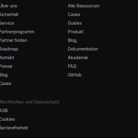
Über uns
Alle Ressourcen
Sicherheit
Cases
Service
Guides
Partnerprogramm
Produkt
Partner finden
Blog
Roadmap
Dokumentation
Kontakt
Akademie
Presse
FAQ
Blog
GitHub
Cases
Rechtliches und Datenschutz
AGB
Cookies
Barrierefreiheit