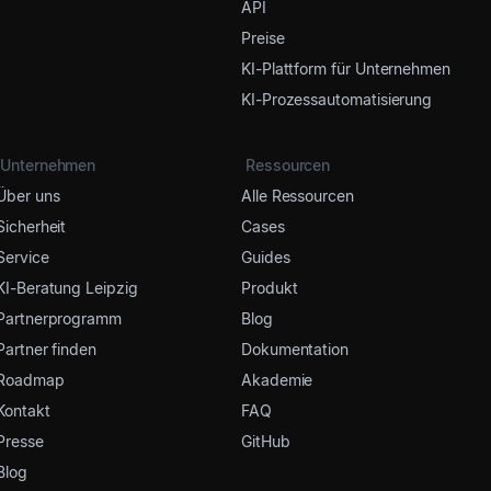
API
Preise
KI-Plattform für Unternehmen
KI-Prozessautomatisierung
Unternehmen
Ressourcen
Über uns
Alle Ressourcen
Sicherheit
Cases
Service
Guides
KI-Beratung Leipzig
Produkt
Partnerprogramm
Blog
Partner finden
Dokumentation
Roadmap
Akademie
Kontakt
FAQ
Presse
GitHub
Blog