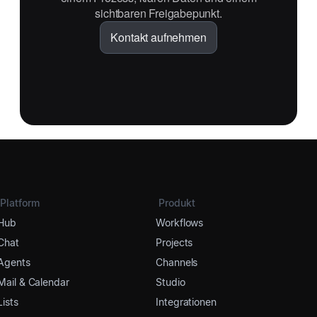
sichtbaren Freigabepunkt.
Kontakt aufnehmen
Platform
Produkt
Hub
Workflows
Chat
Projects
Agents
Channels
Mail & Calendar
Studio
Lists
Integrationen