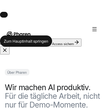
Launch · 10. August
Pharen Hub startet am 10. August.
Zum Hauptinhalt springen
624
auf der Warteliste
Early Access sichern
Über Pharen
Wir machen AI produktiv.
Für die tägliche Arbeit, nicht
nur für Demo-Momente.