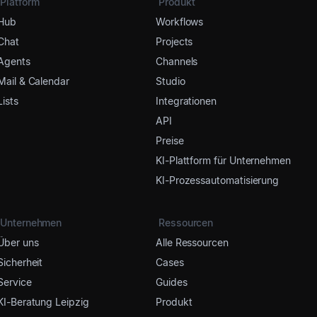
Platform
Produkt
Hub
Workflows
Chat
Projects
Agents
Channels
Mail & Calendar
Studio
Lists
Integrationen
API
Preise
KI-Plattform für Unternehmen
KI-Prozessautomatisierung
Unternehmen
Ressourcen
Über uns
Alle Ressourcen
Sicherheit
Cases
Service
Guides
KI-Beratung Leipzig
Produkt