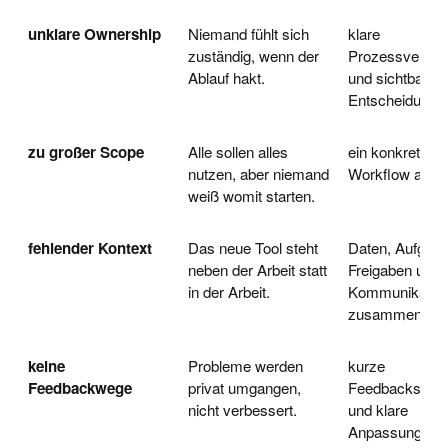
unklare Ownership
Niemand fühlt sich
klare
zuständig, wenn der
Prozessverant
Ablauf hakt.
und sichtbare
Entscheidung
zu großer Scope
Alle sollen alles
ein konkreter
nutzen, aber niemand
Workflow als E
weiß womit starten.
fehlender Kontext
Das neue Tool steht
Daten, Aufgabe
neben der Arbeit statt
Freigaben und
in der Arbeit.
Kommunikatio
zusammenführ
keine
Probleme werden
kurze
Feedbackwege
privat umgangen,
Feedbackschle
nicht verbessert.
und klare
Anpassungen