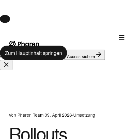
Launch · 10. August
Pharen Hub startet am 10. August.
Zum Hauptinhalt springen
624
auf der Warteliste
Early Access sichern
Von
Pharen Team
·
09. April 2026
·
Umsetzung
Rollouts