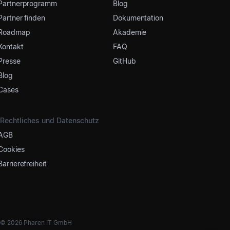
Partnerprogramm
Blog
Partner finden
Dokumentation
Roadmap
Akademie
Kontakt
FAQ
Presse
GitHub
Blog
Cases
Rechtliches und Datenschutz
AGB
Cookies
Barrierefreiheit
© 2026 Pharen IT GmbH