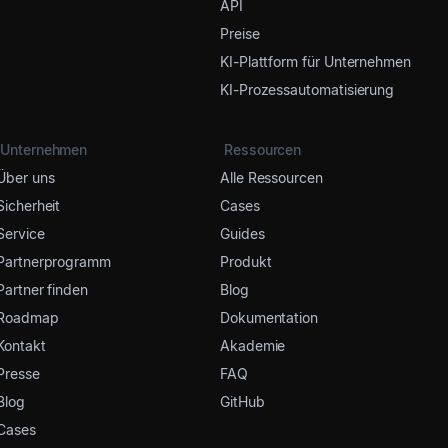
API
Preise
KI-Plattform für Unternehmen
KI-Prozessautomatisierung
Unternehmen
Ressourcen
Über uns
Alle Ressourcen
Sicherheit
Cases
Service
Guides
Partnerprogramm
Produkt
Partner finden
Blog
Roadmap
Dokumentation
Kontakt
Akademie
Presse
FAQ
Blog
GitHub
Cases