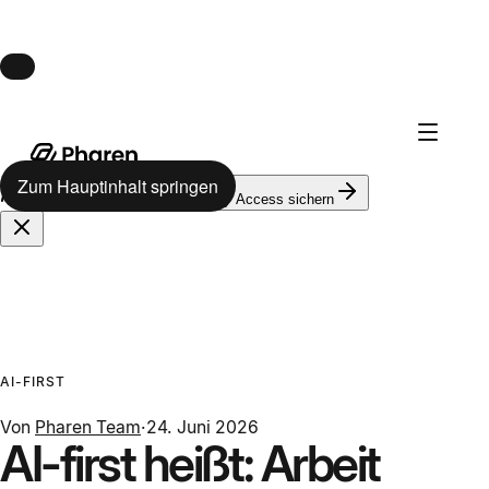
Launch · 10. August
Pharen Hub startet am 10. August.
Zum Hauptinhalt springen
624
auf der Warteliste
Early Access sichern
AI-FIRST
Von
Pharen Team
·
24. Juni 2026
AI-first heißt: Arbeit