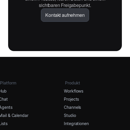
sichtbaren Freigabepunkt.
Kontakt aufnehmen
Platform
Produkt
Hub
Workflows
Chat
Projects
Agents
Channels
Mail & Calendar
Studio
Lists
Integrationen